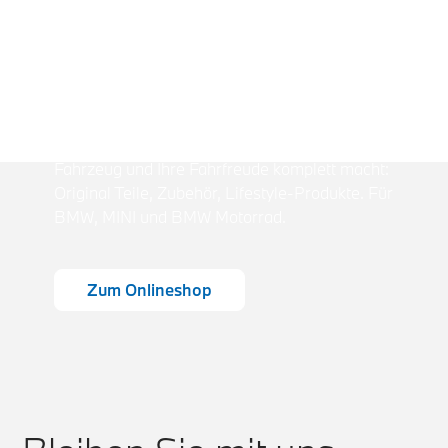
Onlineshop
Im Baum Onlineshop finden Sie alles, was Ihr
Fahrzeug und Ihre Fahrfreude komplett macht:
Original Teile, Zubehör, Lifestyle-Produkte. Für
BMW, MINI und BMW Motorrad.
Zum Onlineshop