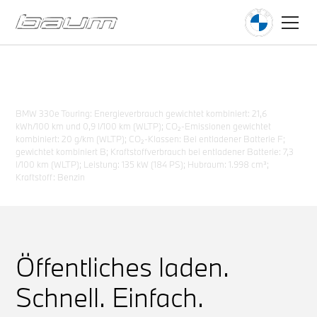
Öffentliches Laden für
Elektroautos.
Ihre zuverlässige Ladeinfrastruktur.
BMW 330e Touring: Energieverbrauch gewichtet kombiniert: 21,6
kWh/100 km und 0,9 l/100 km (WLTP); CO₂-Emissionen gewichtet
kombiniert: 20 g/km (WLTP); CO₂-Klassen: Bei entladener Batterie F;
gewichtet kombiniert B; Kraftstoffverbrauch bei entladener Batterie: 7,3
l/100 km (WLTP); Leistung: 135 kW (184 PS); Hubraum: 1.998 cm³;
Kraftstoff: Benzin
Öffentliches laden.
Schnell. Einfach.