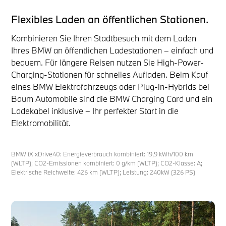
Flexibles Laden an öffentlichen Stationen.
Kombinieren Sie Ihren Stadtbesuch mit dem Laden
Ihres BMW an öffentlichen Ladestationen – einfach und
bequem. Für längere Reisen nutzen Sie High-Power-
Charging-Stationen für schnelles Aufladen. Beim Kauf
eines BMW Elektrofahrzeugs oder Plug-in-Hybrids bei
Baum Automobile sind die BMW Charging Card und ein
Ladekabel inklusive – Ihr perfekter Start in die
Elektromobilität.
BMW iX xDrive40: Energieverbrauch kombiniert: 19,9 kWh/100 km
(WLTP); CO2-Emissionen kombiniert: 0 g/km (WLTP); CO2-Klasse: A;
Elektrische Reichweite: 426 km (WLTP); Leistung: 240kW (326 PS)